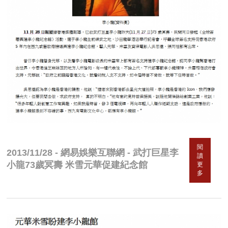
閱
2013/11/28 - 網易娛樂互聯網 - 武打巨星李
讀
小龍73歲冥壽 米雪元華促建紀念館
更
多