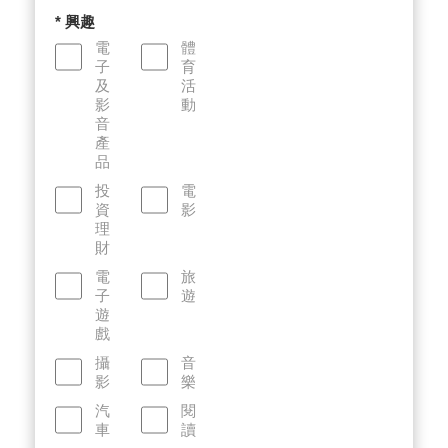
* 興趣
電
體
子
育
及
活
影
動
音
產
品
投
電
資
影
理
財
電
旅
子
遊
遊
戲
攝
音
影
樂
汽
閱
車
讀