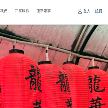
絡我們
訂座服務
龍華婚宴
登入
註冊